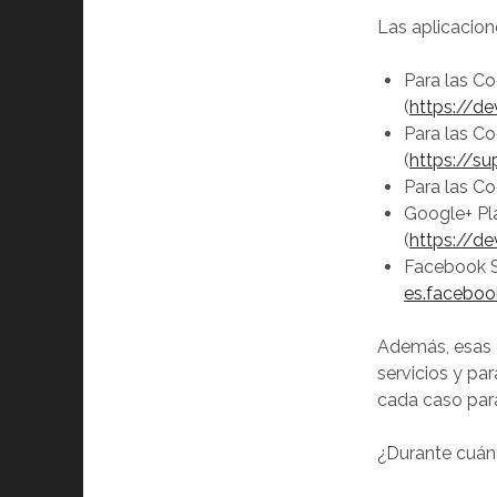
Las aplicacione
Para las Co
(
https://de
Para las Co
(
https://s
Para las Co
Google+ Pl
(
https://d
Facebook S
es.facebo
Además, esas 
servicios y par
cada caso par
¿Durante cuán