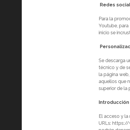
Redes socia
Para la promoc
Youtube, para 
inicio se incr
Personaliza
Se descarga u
técnico y de s
la página web,
aquellos que n
superior de la 
Introducción
El acceso y la
URLs: https://