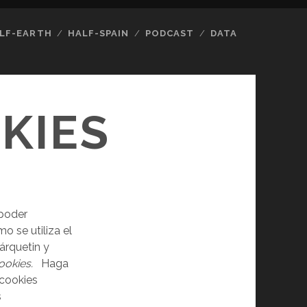
LF-EARTH
HALF-SPAIN
PODCAST
DATA
KIES
 poder
o se utiliza el
árquetin y
ookies.
Haga
 cookies
s