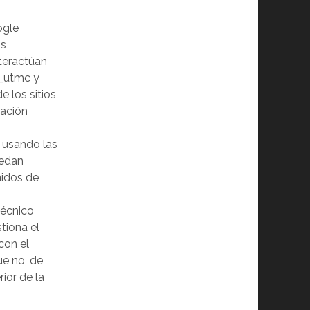
ogle
os
nteractúan
 _utmc y
e los sitios
mación
n usando las
uedan
nidos de
técnico
tiona el
con el
ue no, de
ior de la