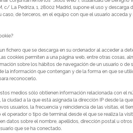
ar conjuntamente los “Sitios Web”), titularidad de Benigno V
 c/ La Pedriza, 1, 28002 Madrid, supone el uso y descarga 
su caso, de terceros, en el equipo con que el usuario acceda 
ookie?
un fichero que se descarga en su ordenador al acceder a de
as cookies permiten a una página web, entre otras cosas, a
rmación sobre los hábitos de navegación de un usuario o de s
 la información que contengan y de la forma en que se utili
para reconocerlo.
estos medios sólo obtienen información relacionada con el 
, la ciudad a la que está asignada la dirección IP desde la qu
s usuarios, la frecuencia y reincidencia de las visitas, el tie
el operador o tipo de terminal desde el que se realiza la visi
en datos sobre el nombre, apellidos, dirección postal u otros
usuario que se ha conectado.