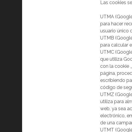
Las cookies se
UTMA (Google):
para hacer rec
usuario único q
UTMB (Google):
para calcular 
UTMC (Google):
que utiliza Go
con la cookie 
página, proced
escribiendo pa
código de segu
UTMZ (Google):
utiliza para a
web, ya sea ac
electrónico, 
de una campañ
UTMT (Google):