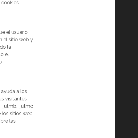
 cookies.
ue el usuario
n el sitio web y
do la
o el
o
e ayuda a los
s visitantes
a, _utmb, _utmc
 los sitios web
bre las