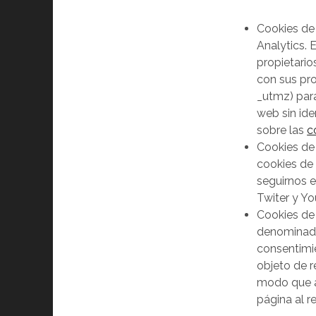
Cookies de 
Analytics. 
propietario
con sus pro
_utmz) para
web sin ide
sobre las
c
Cookies de 
cookies de
seguirnos e
Twiter y Yo
Cookies de 
denominada 
consentimie
objeto de r
modo que a 
página al r