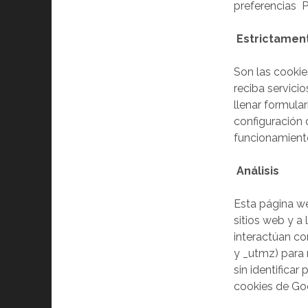
preferencias P
Estrictamen
Son las cookies
reciba servicio
llenar formula
configuración 
funcionamiento
Análisis
Esta página we
sitios web y a
interactúan co
y _utmz) para 
sin identifica
cookies de Goo