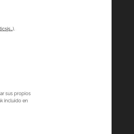
icsjs…
).
ar sus propios
nk incluido en