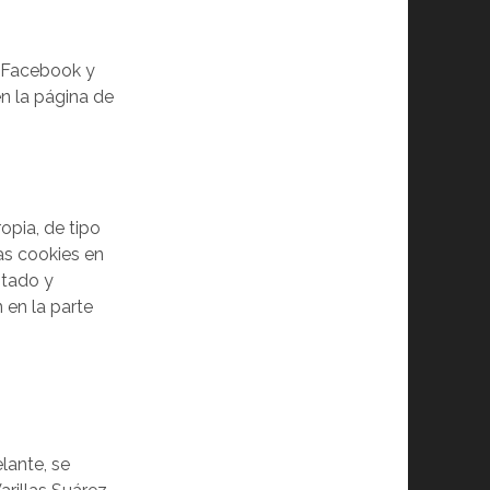
, Facebook y
n la página de
pia, de tipo
las cookies en
ptado y
 en la parte
lante, se