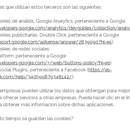
s que utilizan estos terceros son las siguientes:
okies de análisis, Google Analytics, perteneciente a Google
velopers.google.com/analytics/devguides/collection/analyt
okies publicitarias, Double Click, perteneciente a Google
upport.google.com/adsense/answer/2839090?hl=es
).
okies de redes sociales:
atform, perteneciente a Google
evelopers.google.com/+/web/buttons-policy?hl=es
)
ocial Plugins, perteneciente a Facebook (
https://es-
ok.com/help/340599879348142/
).
empresas pueden utilizar los datos que obtengan para mejor
a ofrecer servicios a otras empresas. Puede hacer clic en el li
a obtener más información sobre dichas aplicaciones.
to tiempo se guardan las cookies?