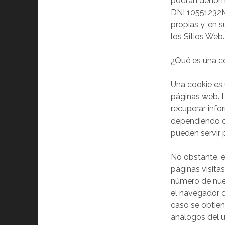
podrán denomin
DNI 10551232M,
propias y, en 
los Sitios Web.
¿Qué es una c
Una cookie es 
páginas web. L
recuperar info
dependiendo de
pueden servir 
No obstante, 
páginas visitas
número de nuevo
el navegador o 
caso se obtien
análogos del 