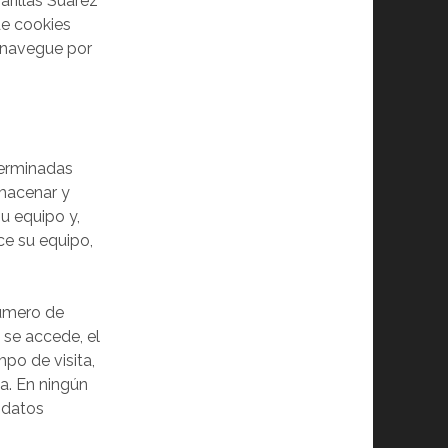
arillas Suárez
de cookies
y navegue por
terminadas
lmacenar y
u equipo y,
ce su equipo,
número de
e se accede, el
mpo de visita,
ta. En ningún
 datos