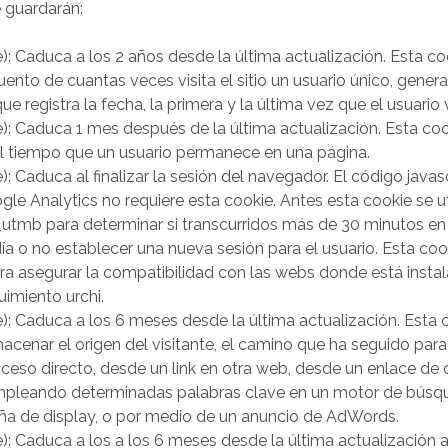
 guardarán:
 Caduca a los 2 años desde la última actualización. Esta cook
uento de cuantas veces visita el sitio un usuario único, gener
ue registra la fecha, la primera y la última vez que el usuario 
 Caduca 1 mes después de la última actualización. Esta cook
el tiempo que un usuario permanece en una página.
 Caduca al finalizar la sesión del navegador. El código javasc
ogle Analytics no requiere esta cookie. Antes esta cookie se ut
_utmb para determinar si transcurridos más de 30 minutos e
ía o no establecer una nueva sesión para el usuario. Esta coo
ra asegurar la compatibilidad con las webs donde está instal
imiento urchi.
 Caduca a los 6 meses desde la última actualización. Esta 
lmacenar el origen del visitante, el camino que ha seguido para
ceso directo, desde un link en otra web, desde un enlace de 
empleando determinadas palabras clave en un motor de búsqu
a de display, o por medio de un anuncio de AdWords.
 Caduca a los a los 6 meses desde la última actualización 