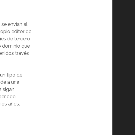
 se envían al
opio editor de
kies de tercero
 o dominio que
tenidos través
un tipo de
ede a una
s sigan
periodo
rios años.