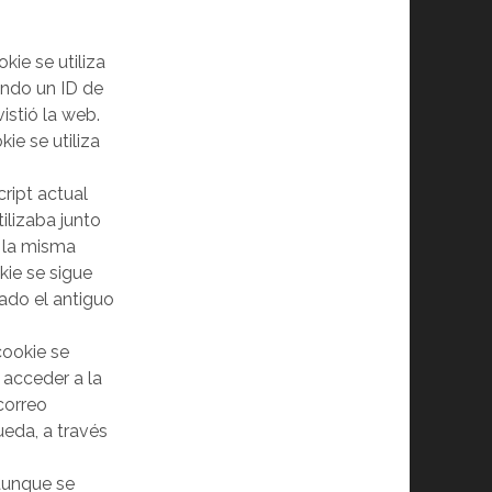
ie se utiliza
ando un ID de
vistió la web.
ie se utiliza
ript actual
ilizaba junto
n la misma
kie se sigue
ado el antiguo
cookie se
 acceder a la
correo
eda, a través
aunque se