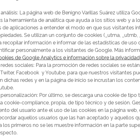
análisis: La página web de Benigno Varillas Suárez utiliza Go
Es la herramienta de analítica que ayuda a los sitios web y a l
s de aplicaciones a entender el modo en que sus visitantes i
piedades. Se utilizan un conjunto de cookies (_utma, _utmb,
 recopilar información e informar de las estadísticas de uso d
ntificar personalmente a los visitantes de Google. Más infor
ookies de Google Analytics e información sobre la privacidad
redes sociales: Para la promoción de redes sociales se está
 Twiter, Facebook y Youtube, para que nuestros visitantes p
n dichas redes y en la página de inicio se incrustan los conte
utube.
personalización: Por último, se descarga una cookie de tipo 
cookie-compliance, propia, de tipo técnico y de sesión. Ges
nto del usuario ante el uso de las cookies en la página web, 
ecordar aquellos usuarios que las han aceptado y aquellos q
los primeros no se les muestre información en la parte super
especto.